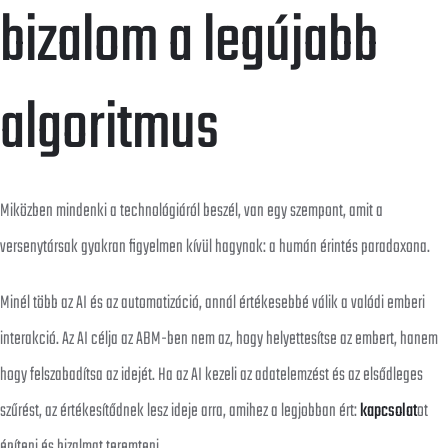
bizalom a legújabb
algoritmus
Miközben mindenki a technológiáról beszél, van egy szempont, amit a
versenytársak gyakran figyelmen kívül hagynak: a humán érintés paradoxona.
Minél több az AI és az automatizáció, annál értékesebbé válik a valódi emberi
interakció. Az AI célja az ABM-ben nem az, hogy helyettesítse az embert, hanem
hogy felszabadítsa az idejét. Ha az AI kezeli az adatelemzést és az elsődleges
szűrést, az értékesítődnek lesz ideje arra, amihez a legjobban ért:
kapcsolat
ot
építeni és bizalmat teremteni.