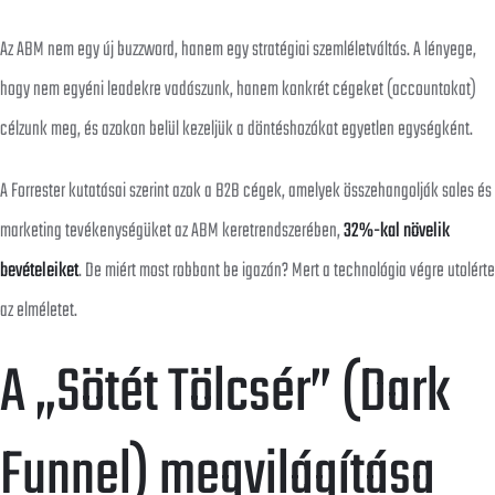
Az ABM nem egy új buzzword, hanem egy stratégiai szemléletváltás. A lényege,
hogy nem egyéni leadekre vadászunk, hanem konkrét cégeket (accountokat)
célzunk meg, és azokon belül kezeljük a döntéshozókat egyetlen egységként.
A Forrester kutatásai szerint azok a B2B cégek, amelyek összehangolják sales és
marketing tevékenységüket az ABM keretrendszerében,
32%-kal növelik
bevételeiket
. De miért most robbant be igazán? Mert a technológia végre utolérte
az elméletet.
A „Sötét Tölcsér” (Dark
Funnel) megvilágítása