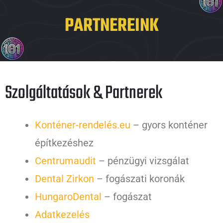
PARTNEREINK
Szolgáltatások & Partnerek
Konténer-rendelés.eu
– gyors konténer
építkezéshez
Centrumaudit
– pénzügyi vizsgálat
Dental Zirkon
– fogászati koronák
HungaroDental
– fogászat
Adatkezelés