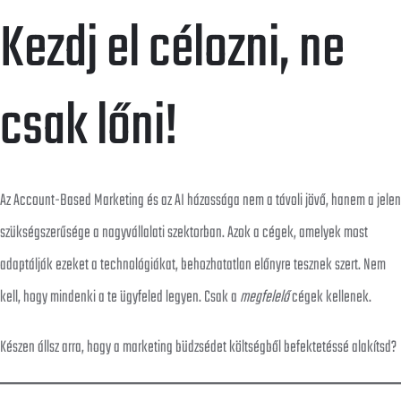
Kezdj el célozni, ne
csak lőni!
Az Account-Based Marketing és az AI házassága nem a távoli jövő, hanem a jelen
szükségszerűsége a nagyvállalati szektorban. Azok a cégek, amelyek most
adaptálják ezeket a technológiákat, behozhatatlan előnyre tesznek szert. Nem
kell, hogy mindenki a te ügyfeled legyen. Csak a
megfelelő
cégek kellenek.
Készen állsz arra, hogy a marketing büdzsédet költségből befektetéssé alakítsd?