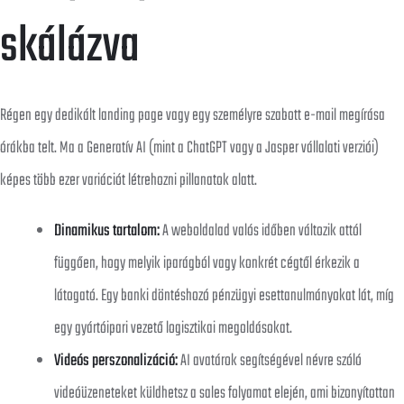
skálázva
Régen egy dedikált landing page vagy egy személyre szabott e-mail megírása
órákba telt. Ma a Generatív AI (mint a ChatGPT vagy a Jasper vállalati verziói)
képes több ezer variációt létrehozni pillanatok alatt.
Dinamikus tartalom:
A weboldalad valós időben változik attól
függően, hogy melyik iparágból vagy konkrét cégtől érkezik a
látogató. Egy banki döntéshozó pénzügyi esettanulmányokat lát, míg
egy gyártóipari vezető logisztikai megoldásokat.
Videós perszonalizáció:
AI avatárok segítségével névre szóló
videóüzeneteket küldhetsz a sales folyamat elején, ami bizonyítottan