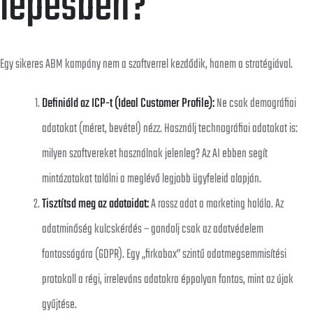
lépésben?
Egy sikeres ABM kampány nem a szoftverrel kezdődik, hanem a stratégiával.
Definiáld az ICP-t (Ideal Customer Profile):
Ne csak demográfiai
adatokat (méret, bevétel) nézz. Használj technográfiai adatokat is:
milyen szoftvereket használnak jelenleg? Az AI ebben segít
mintázatokat találni a meglévő legjobb ügyfeleid alapján.
Tisztítsd meg az adataidat:
A rossz adat a marketing halála. Az
adatminőség kulcskérdés – gondolj csak az adatvédelem
fontosságára (GDPR). Egy „firkabox” szintű adatmegsemmisítési
protokoll a régi, irreleváns adatokra éppolyan fontos, mint az újak
gyűjtése.