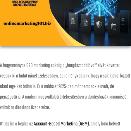
A hagyományos B2B marketing sokáig a „horgászat hálóval” elvét követte:
vessük ki a hálót minél szélesebben, és reménykedjünk, hogy a sok kishal között
akad egy-két bálna is. Ez a módszer 2025-ben már nemcsak elavult, de
pénzégető is. A modern nagyvállalati értékesítésben a döntéshozók immunissá
váltak az általános üzenetekre.
Itt lép be a képbe az
Account-Based Marketing (ABM)
, amely háló helyett