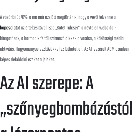
A vásárlói út 70%-a ma már azelőtt megtörténik, hogy a vevő felvenné a
kapcsolat
ot az értékesítővel. Ez a „Sötét Tölcsér”: a névtelen weboldal-
látogatások, a harmadik féltől származó cikkek olvasása, a közösségi média
aktivitás. Hagyományos eszközökkel ez láthatatlan. Az AI-vezérelt ABM azonban
képes dekódolni ezeket a jeleket.
Az AI szerepe: A
„szőnyegbombázástó