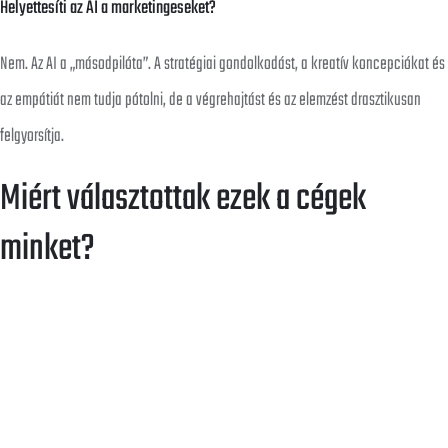
Helyettesíti az AI a marketingeseket?
Nem. Az AI a „másodpilóta”. A stratégiai gondolkodást, a kreatív koncepciókat és
az empátiát nem tudja pótolni, de a végrehajtást és az elemzést drasztikusan
felgyorsítja.
Miért választottak ezek a cégek
minket?