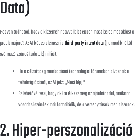
Data)
Hogyan tudhatod, hogy a kiszemelt nagyvállalat éppen most keres megoldást a
problémájára? Az AI képes elemezni a
third-party intent data
(harmadik féltől
származó szándékadatok) millióit.
Ha a célzott cég munkatársai technológiai fórumokon olvasnak a
felhőmigrációról, az AI jelzi: „Most lépj!”
Ez lehetővé teszi, hogy akkor érkezz meg az ajánlatoddal, amikor a
vásárlási szándék már formálódik, de a versenytársak még alszanak.
2. Hiper-perszonalizáció