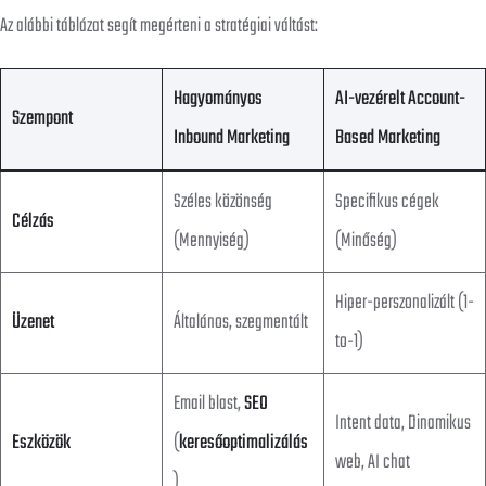
Az alábbi táblázat segít megérteni a stratégiai váltást:
Hagyományos
AI-vezérelt Account-
Szempont
Inbound Marketing
Based Marketing
Széles közönség
Specifikus cégek
Célzás
(Mennyiség)
(Minőség)
Hiper-perszonalizált (1-
Üzenet
Általános, szegmentált
to-1)
Email blast,
SEO
Intent data, Dinamikus
Eszközök
(
keresőoptimalizálás
web, AI chat
)