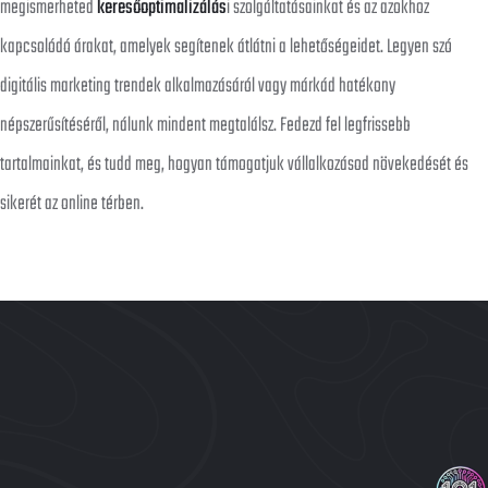
megismerheted
keresőoptimalizálás
i szolgáltatásainkat és az azokhoz
kapcsolódó árakat, amelyek segítenek átlátni a lehetőségeidet. Legyen szó
digitális marketing trendek alkalmazásáról vagy márkád hatékony
népszerűsítéséről, nálunk mindent megtalálsz. Fedezd fel legfrissebb
tartalmainkat, és tudd meg, hogyan támogatjuk vállalkozásod növekedését és
sikerét az online térben.