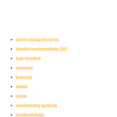
Giaform műanyag fröccsöntés
Weboldal keresőoptimalizálás (SEO)
Apple készülékek
warhammer
Boxkesztyű
előtetők
bútorok
keresőmarketing ügynökség
Keresőoptimalizálás