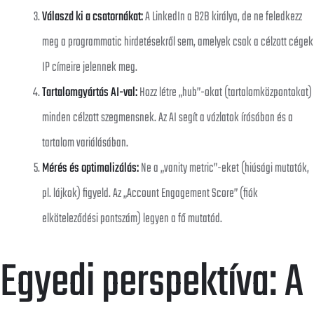
Válaszd ki a csatornákat:
A LinkedIn a B2B királya, de ne feledkezz
meg a programmatic hirdetésekről sem, amelyek csak a célzott cégek
IP címeire jelennek meg.
Tartalomgyártás AI-val:
Hozz létre „hub”-okat (tartalomközpontokat)
minden célzott szegmensnek. Az AI segít a vázlatok írásában és a
tartalom variálásában.
Mérés és optimalizálás:
Ne a „vanity metric”-eket (hiúsági mutatók,
pl. lájkok) figyeld. Az „Account Engagement Score” (fiók
elköteleződési pontszám) legyen a fő mutatód.
Egyedi perspektíva: A