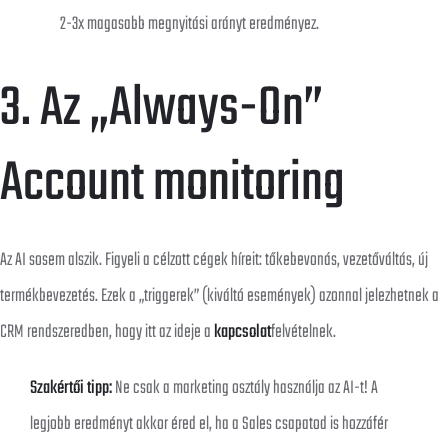
2-3x magasabb megnyitási arányt eredményez.
3. Az „Always-On”
Account monitoring
Az AI sosem alszik. Figyeli a célzott cégek híreit: tőkebevonás, vezetőváltás, új
termékbevezetés. Ezek a „triggerek” (kiváltó események) azonnal jelezhetnek a
CRM rendszeredben, hogy itt az ideje a
kapcsolat
felvételnek.
Szakértői tipp:
Ne csak a marketing osztály használja az AI-t! A
legjobb eredményt akkor éred el, ha a Sales csapatod is hozzáfér