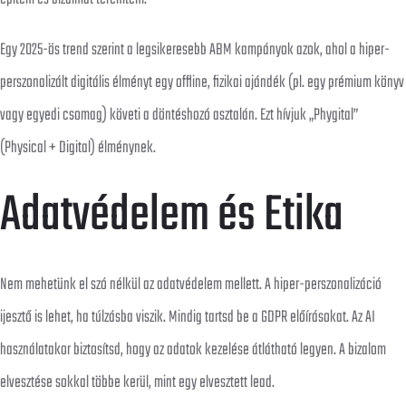
Egy 2025-ös trend szerint a legsikeresebb ABM kampányok azok, ahol a hiper-
perszonalizált digitális élményt egy offline, fizikai ajándék (pl. egy prémium könyv
vagy egyedi csomag) követi a döntéshozó asztalán. Ezt hívjuk „Phygital”
(Physical + Digital) élménynek.
Adatvédelem és Etika
Nem mehetünk el szó nélkül az adatvédelem mellett. A hiper-perszonalizáció
ijesztő is lehet, ha túlzásba viszik. Mindig tartsd be a GDPR előírásokat. Az AI
használatakor biztosítsd, hogy az adatok kezelése átlátható legyen. A bizalom
elvesztése sokkal többe kerül, mint egy elvesztett lead.