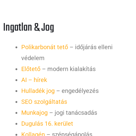
Ingatlan & Jog
Polikarbonát tető
– időjárás elleni
védelem
Előtető
– modern kialakítás
AI – hírek
Hulladék jog
– engedélyezés
SEO szolgáltatás
Munkajog
– jogi tanácsadás
Dugulás 16. kerület
Kollagén
– szépségápolás