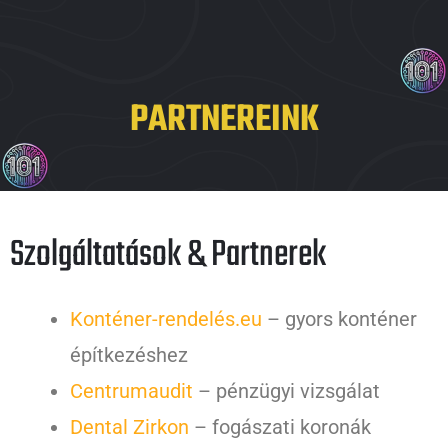
PARTNEREINK
Szolgáltatások & Partnerek
Konténer-rendelés.eu
– gyors konténer
építkezéshez
Centrumaudit
– pénzügyi vizsgálat
Dental Zirkon
– fogászati koronák