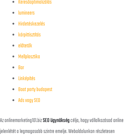
Keresőoptimalizálás
lumineers
Hirdetéskezelés
kárpittisztítás
előtetők
Mellplasztika
Bor
Linképítés
Boat party budapest
Ads vagy SEO
Az onlinemarketing101.biz
SEO ügynökség
célja, hogy vállalkozásod online
jelenlétét a legmagasabb szintre emelje. Weboldalunkon részletesen