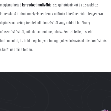
megismerheted
keresőoptimalizálás
i szolgáltatásainkat és az azokhoz
kapcsolódó árakat, amelyek segítenek átlátni a lehetőségeidet. Legyen szó
digitális marketing trendek alkalmazásáról vagy márkád hatékony
népszerűsítéséről, nálunk mindent megtalálsz. Fedezd fel legfrissebb
tartalmainkat, és tudd meg, hogyan támogatjuk vállalkozásod növekedését és
sikerét az online térben.