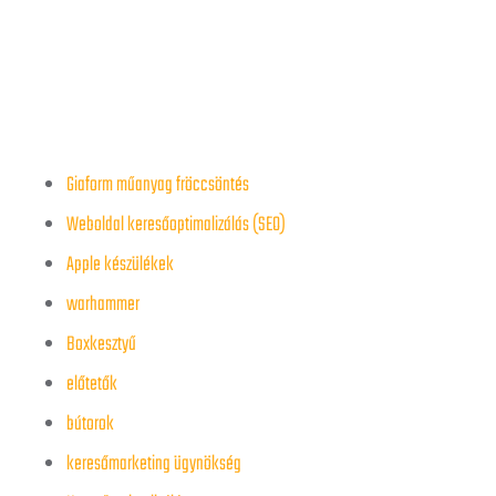
Giaform műanyag fröccsöntés
Weboldal keresőoptimalizálás (SEO)
Apple készülékek
warhammer
Boxkesztyű
előtetők
bútorok
keresőmarketing ügynökség