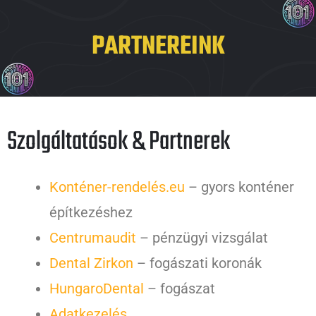
PARTNEREINK
Szolgáltatások & Partnerek
Konténer-rendelés.eu
– gyors konténer
építkezéshez
Centrumaudit
– pénzügyi vizsgálat
Dental Zirkon
– fogászati koronák
HungaroDental
– fogászat
Adatkezelés