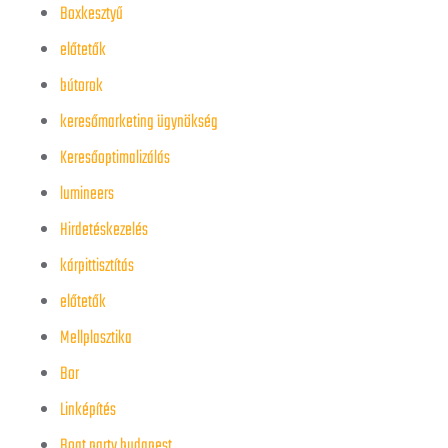
Boxkesztyű
előtetők
bútorok
keresőmarketing ügynökség
Keresőoptimalizálás
lumineers
Hirdetéskezelés
kárpittisztítás
előtetők
Mellplasztika
Bor
Linképítés
Boat party budapest