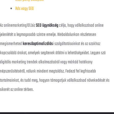
Ads vagy SEO
Az onlinemarketing101.biz
SEO ügynökség
célja, hogy vállalkozásod online
jelenlétét a legmagasabb szintre emelje. Weboldalunkon részletesen
megismerheted
keresőoptimalizálás
i szolgáltatásainkat és az azokhoz
kapcsolódó árakat, amelyek segítenek átlátni a lehetőségeidet. Legyen szó
digitális marketing trendek alkalmazásáról vagy márkád hatékony
népszerűsítéséről, nálunk mindent megtalálsz. Fedezd fel legfrissebb
tartalmainkat, és tudd meg, hogyan támogatjuk vállalkozásod növekedését és
sikerét az online térben.