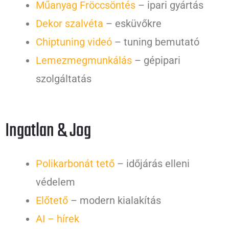
Műanyag Fröccsöntés
– ipari gyártás
Dekor szalvéta
– esküvőkre
Chiptuning videó
– tuning bemutató
Lemezmegmunkálás
– gépipari
szolgáltatás
Ingatlan & Jog
Polikarbonát tető
– időjárás elleni
védelem
Előtető
– modern kialakítás
AI – hírek