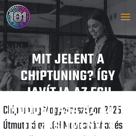
MIT JELENT A
CHIPTUNING? ÍGY
JAVÍTJA AZ ECU
MÓDOSÍTÁSA AZ AUTÓ
Chiptuning Magyarországon 2025:
TELJESÍTMÉNYÉT
Útmutató az ECU Módosításhoz és