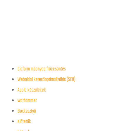
Giaform műanyag fröccsöntés
Weboldal keresőoptimalizálás (SEO)
Apple készülékek
warhammer
Boxkesztyű
előtetők