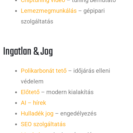
Chiptuning videó
– tuning bemutató
Lemezmegmunkálás
– gépipari
szolgáltatás
Ingatlan & Jog
Polikarbonát tető
– időjárás elleni
védelem
Előtető
– modern kialakítás
AI – hírek
Hulladék jog
– engedélyezés
SEO szolgáltatás