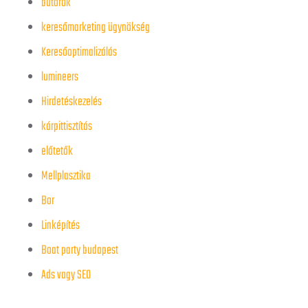
bútorok
keresőmarketing ügynökség
Keresőoptimalizálás
lumineers
Hirdetéskezelés
kárpittisztítás
előtetők
Mellplasztika
Bor
Linképítés
Boat party budapest
Ads vagy SEO