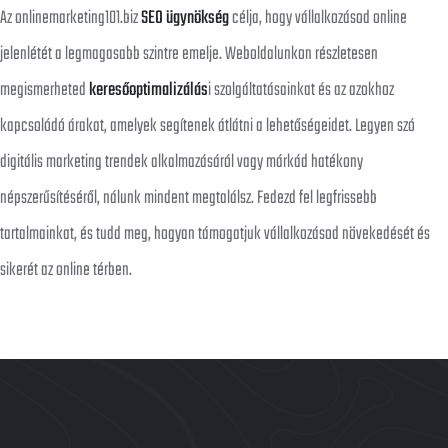
Az onlinemarketing101.biz
SEO ügynökség
célja, hogy vállalkozásod online
jelenlétét a legmagasabb szintre emelje. Weboldalunkon részletesen
megismerheted
keresőoptimalizálás
i szolgáltatásainkat és az azokhoz
kapcsolódó árakat, amelyek segítenek átlátni a lehetőségeidet. Legyen szó
digitális marketing trendek alkalmazásáról vagy márkád hatékony
népszerűsítéséről, nálunk mindent megtalálsz. Fedezd fel legfrissebb
tartalmainkat, és tudd meg, hogyan támogatjuk vállalkozásod növekedését és
sikerét az online térben.