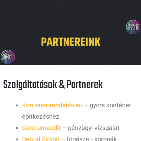
PARTNEREINK
Szolgáltatások & Partnerek
Konténer-rendelés.eu
– gyors konténer
építkezéshez
Centrumaudit
– pénzügyi vizsgálat
Dental Zirkon
– fogászati koronák