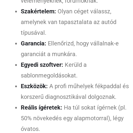
véleményeknek, fórumoknak.
Szakértelem:
Olyan céget válassz,
amelynek van tapasztalata az autód
típusával.
Garancia:
Ellenőrizd, hogy vállalnak-e
garanciát a munkára.
Egyedi szoftver:
Kerüld a
sablonmegoldásokat.
Eszközök:
A profi műhelyek fékpaddal és
korszerű diagnosztikával dolgoznak.
Reális ígéretek:
Ha túl sokat ígérnek (pl.
50% növekedés egy alapmotorral), légy
óvatos.