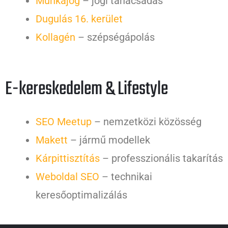
Munkajog
– jogi tanácsadás
Dugulás 16. kerület
Kollagén
– szépségápolás
E-kereskedelem & Lifestyle
SEO Meetup
– nemzetközi közösség
Makett
– jármű modellek
Kárpittisztítás
– professzionális takarítás
Weboldal SEO
– technikai
keresőoptimalizálás