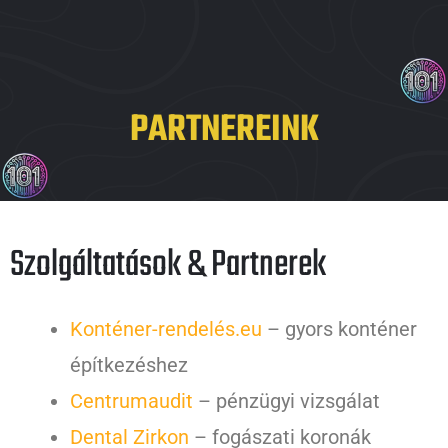
PARTNEREINK
Szolgáltatások & Partnerek
Konténer-rendelés.eu
– gyors konténer
építkezéshez
Centrumaudit
– pénzügyi vizsgálat
Dental Zirkon
– fogászati koronák