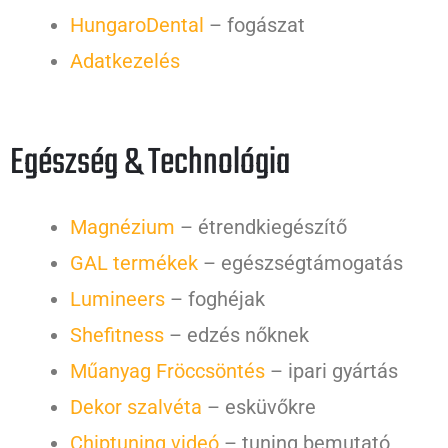
HungaroDental
– fogászat
Adatkezelés
Egészség & Technológia
Magnézium
– étrendkiegészítő
GAL termékek
– egészségtámogatás
Lumineers
– foghéjak
Shefitness
– edzés nőknek
Műanyag Fröccsöntés
– ipari gyártás
Dekor szalvéta
– esküvőkre
Chiptuning videó
– tuning bemutató