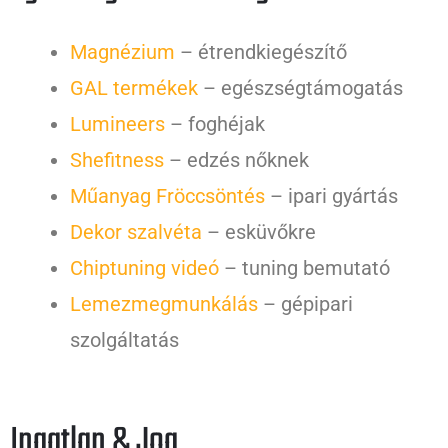
Magnézium
– étrendkiegészítő
GAL termékek
– egészségtámogatás
Lumineers
– foghéjak
Shefitness
– edzés nőknek
Műanyag Fröccsöntés
– ipari gyártás
Dekor szalvéta
– esküvőkre
Chiptuning videó
– tuning bemutató
Lemezmegmunkálás
– gépipari
szolgáltatás
Ingatlan & Jog