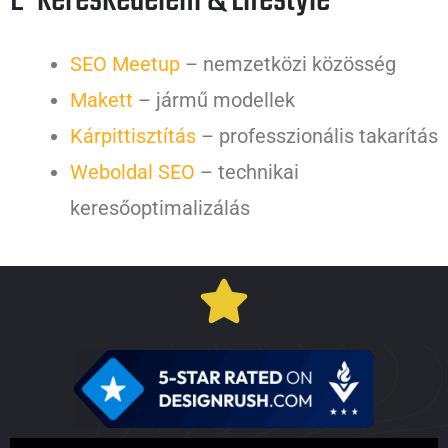
E-kereskedelem & Lifestyle
SEO Meetup
– nemzetközi közösség
Makett
– jármű modellek
Kárpittisztítás
– professzionális takarítás
Weboldal SEO
– technikai
keresőoptimalizálás