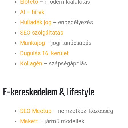
Előtető
– modern kialakítás
AI – hírek
Hulladék jog
– engedélyezés
SEO szolgáltatás
Munkajog
– jogi tanácsadás
Dugulás 16. kerület
Kollagén
– szépségápolás
E-kereskedelem & Lifestyle
SEO Meetup
– nemzetközi közösség
Makett
– jármű modellek