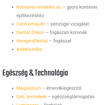
Konténer-rendelés.eu
– gyors konténer
építkezéshez
Centrumaudit
– pénzügyi vizsgálat
Dental Zirkon
– fogászati koronák
HungaroDental
– fogászat
Adatkezelés
Egészség & Technológia
Magnézium
– étrendkiegészítő
GAL termékek
– egészségtámogatás
Lumineers
– foghéjak