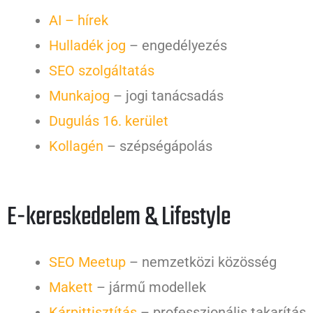
AI – hírek
Hulladék jog
– engedélyezés
SEO szolgáltatás
Munkajog
– jogi tanácsadás
Dugulás 16. kerület
Kollagén
– szépségápolás
E-kereskedelem & Lifestyle
SEO Meetup
– nemzetközi közösség
Makett
– jármű modellek
Kárpittisztítás
– professzionális takarítás