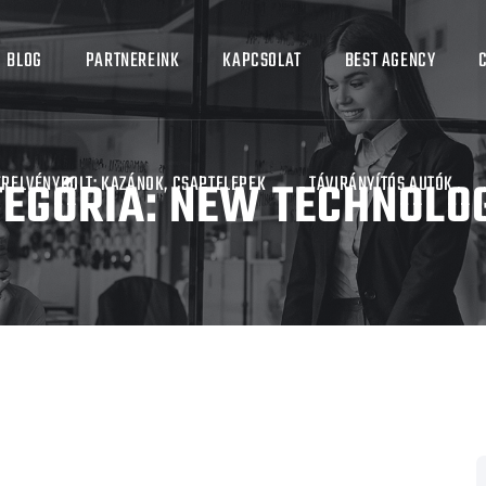
BLOG
PARTNEREINK
KAPCSOLAT
BEST AGENCY
EGÓRIA:
ERELVÉNYBOLT: KAZÁNOK, CSAPTELEPEK
NEW TECHNOLOG
TÁVIRÁNYÍTÓS AUTÓK