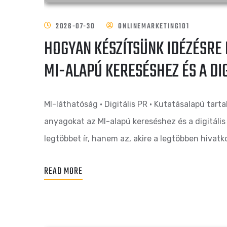
2026-07-30
ONLINEMARKETING101
HOGYAN KÉSZÍTSÜNK IDÉZÉSRE
MI-ALAPÚ KERESÉSHEZ ÉS A DI
MI-láthatóság · Digitális PR · Kutatásalapú tar
anyagokat az MI-alapú kereséshez és a digitáli
legtöbbet ír, hanem az, akire a legtöbben hivat
READ MORE