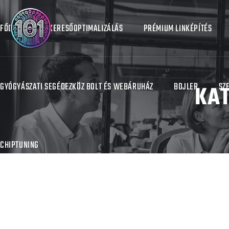
FŐOLDAL
KERESŐOPTIMALIZÁLÁS
PRÉMIUM LINKÉPÍTÉS
GYÓGYÁSZATI SEGÉDEZKÖZ BOLT ÉS WEBÁRUHÁZ
BOJLER
KAT
SZ
CHIPTUNING